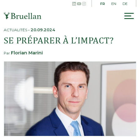
LinkedIn
YouTube
Instagram
Skip
FR
EN
DE
to
content
To
na
ACTUALITÉS
-
20.09.2024
SE PRÉPARER À L’IMPACT?
Florian Marini
Par