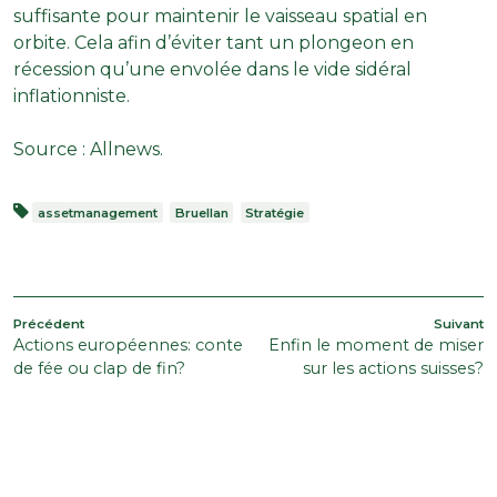
suffisante pour maintenir le vaisseau spatial en
orbite. Cela afin d’éviter tant un plongeon en
récession qu’une envolée dans le vide sidéral
inflationniste.
Source :
Allnews
.
assetmanagement
Bruellan
Stratégie
NAVIGATION
Article
A
Précédent
Suivant
Actions européennes: conte
Enfin le moment de miser
précédent
s
DE
de fée ou clap de fin?
sur les actions suisses?
L’ARTICLE