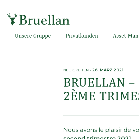
Skip
to
content
Unsere Gruppe
Privatkunden
Asset-Man
NEUIGKEITEN
-
26. MÄRZ 2021
BRUELLAN –
2ÈME TRIME
Nous avons le plaisir de 
second trimestre 2021.