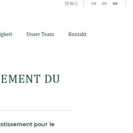
LinkedIn
YouTube
Instagram
DE
FR
EN
igkeit
Unser Team
Kontakt
SSEMENT DU
estissement pour le