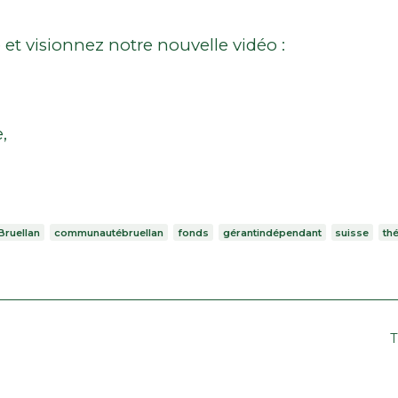
 et visionnez notre nouvelle vidéo :
,
Bruellan
communautébruellan
fonds
gérantindépendant
suisse
th
ATION
T