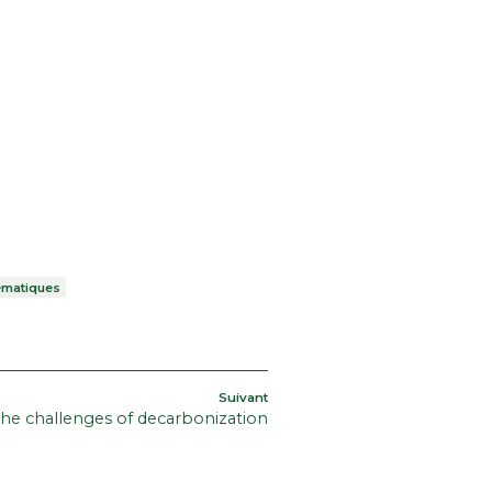
ématiques
Article
Suivant
he challenges of decarbonization
suivant