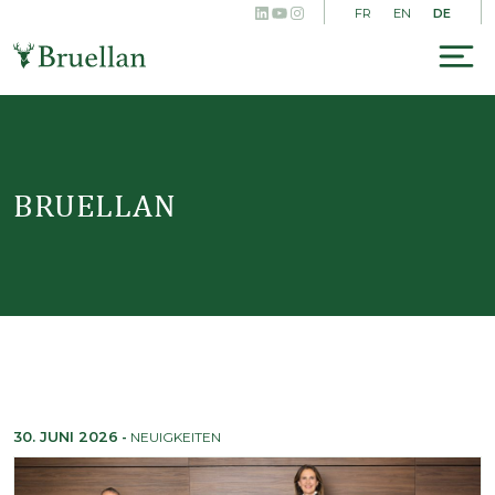
LinkedIn
YouTube
Instagram
Skip
DE
FR
EN
to
content
To
na
BRUELLAN
30. JUNI 2026
-
NEUIGKEITEN