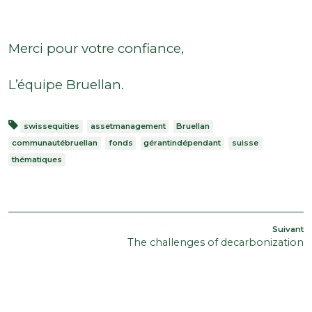
Merci pour votre confiance,
L’équipe Bruellan.
swissequities
assetmanagement
Bruellan
communautébruellan
fonds
gérantindépendant
suisse
thématiques
POST
A
Suivant
The challenges of decarbonization
s
NAVIGATION