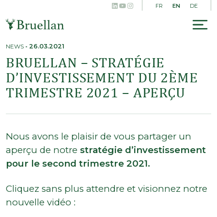
LinkedIn
YouTube
Instagram
Skip
EN
FR
DE
to
content
To
na
NEWS
-
26.03.2021
BRUELLAN – STRATÉGIE
D’INVESTISSEMENT DU 2ÈME
TRIMESTRE 2021 – APERÇU
Nous avons le plaisir de vous partager un
aperçu de notre
stratégie d’investissement
pour le second trimestre 2021.
Cliquez sans plus attendre et visionnez notre
nouvelle vidéo :