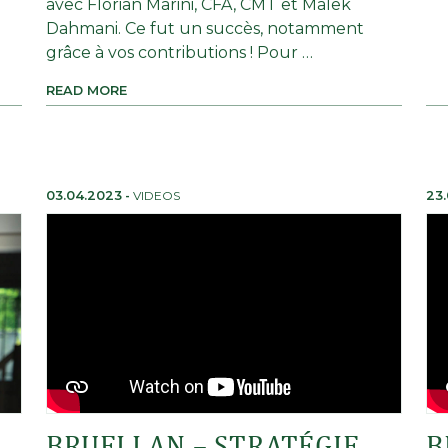
avec Florian Marini, CFA, CMT et Malek
Dahmani. Ce fut un succès, notamment
grâce à vos contributions ! Pour …
READ MORE
03.04.2023
-
VIDEOS
23
BRUELLAN – STRATÉGIE
B