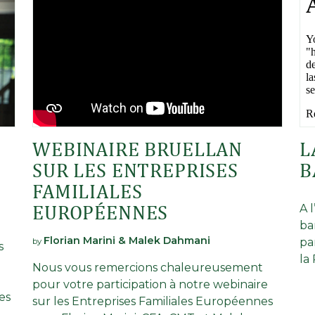
WEBINAIRE BRUELLAN
L
SUR LES ENTREPRISES
B
FAMILIALES
EUROPÉENNES
A 
ba
Florian Marini & Malek Dahmani
pa
by
s
la
Nous vous remercions chaleureusement
pour votre participation à notre webinaire
es
sur les Entreprises Familiales Européennes