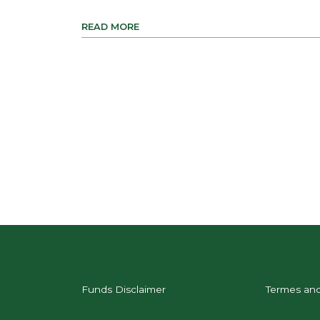
READ MORE
Funds Disclaimer
Termes and