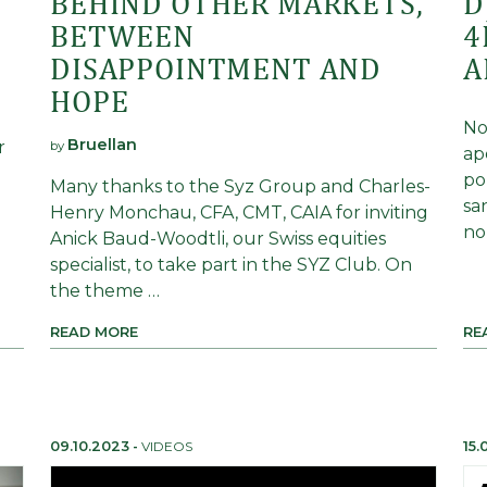
BEHIND OTHER MARKETS,
D
BETWEEN
4
DISAPPOINTMENT AND
A
HOPE
No
Bruellan
r
by
ap
e
po
Many thanks to the Syz Group and Charles-
sa
Henry Monchau, CFA, CMT, CAIA for inviting
no
Anick Baud-Woodtli, our Swiss equities
specialist, to take part in the SYZ Club. On
the theme …
READ MORE
RE
09.10.2023
-
VIDEOS
15.