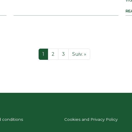
RE
1
2
3
Suiv. »
 conditions
Cookies and Privacy Policy