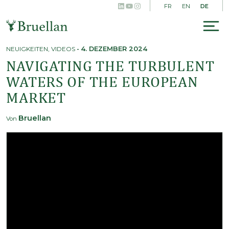
LinkedIn
YouTube
Instagram
Skip
DE
FR
EN
to
content
To
na
NEUIGKEITEN
,
VIDEOS
-
4. DEZEMBER 2024
NAVIGATING THE TURBULENT
WATERS OF THE EUROPEAN
MARKET
Bruellan
Von