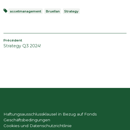
assetmanagement
Bruellan
Strategy
BEITRAGSNAVIGATION
Article
Précédent
Strategy Q3 2024!
précédent
Haftungsausschlussklausel in Bezug auf Fonds
Geschäftsbedingungen
Cookies und Datenschutzrichtlinie