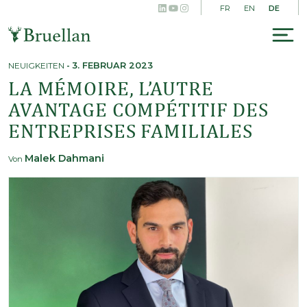
LinkedIn
YouTube
Instagram
Skip
DE
FR
EN
to
content
To
na
NEUIGKEITEN
-
3. FEBRUAR 2023
LA MÉMOIRE, L’AUTRE
AVANTAGE COMPÉTITIF DES
ENTREPRISES FAMILIALES
Malek Dahmani
Von