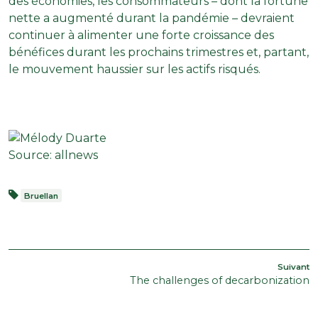
des économies, les consommateurs – dont la fortune
nette a augmenté durant la pandémie – devraient
continuer à alimenter une forte croissance des
bénéfices durant les prochains trimestres et, partant,
le mouvement haussier sur les actifs risqués.
Source: allnews
Bruellan
BEITRAGSNAVIGATION
A
Suivant
The challenges of decarbonization
s