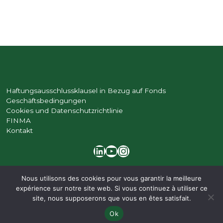
Haftungsausschlussklausel in Bezug auf Fonds
Geschäftsbedingungen
Cookies und Datenschutzrichtlinie
FINMA
Kontakt
LinkedIn
YouTube
Instagram
Nous utilisons des cookies pour vous garantir la meilleure
©
2026 | Bruellan
A WordPress integration
|
devsector.ch
|
lafabrique.ch
expérience sur notre site web. Si vous continuez à utiliser ce
site, nous supposerons que vous en êtes satisfait.
Ok