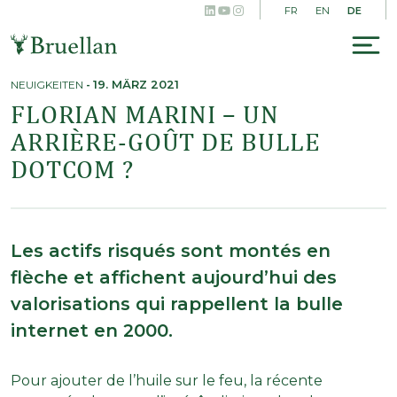
LinkedIn
YouTube
Instagram
Skip
DE
FR
EN
to
content
To
na
NEUIGKEITEN
-
19. MÄRZ 2021
FLORIAN MARINI – UN
ARRIÈRE-GOÛT DE BULLE
DOTCOM ?
Les actifs risqués sont montés en
flèche et affichent aujourd’hui des
valorisations qui rappellent la bulle
internet en 2000.
Pour ajouter de l’huile sur le feu, la récente