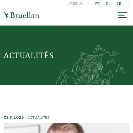
LinkedIn
YouTube
Instagram
Skip
FR
EN
DE
to
content
To
na
ACTUALITÉS
03.11.2023
-
ACTUALITÉS