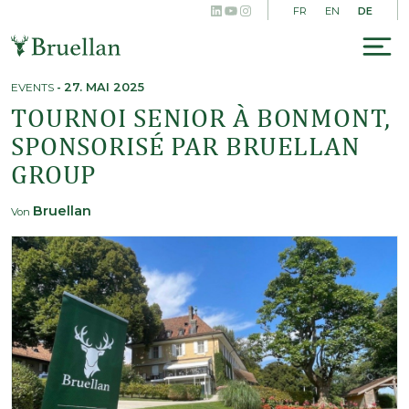
LinkedIn
YouTube
Instagram
Skip
DE
FR
EN
to
content
To
na
EVENTS
-
27. MAI 2025
TOURNOI SENIOR À BONMONT,
SPONSORISÉ PAR BRUELLAN
GROUP
Bruellan
Von