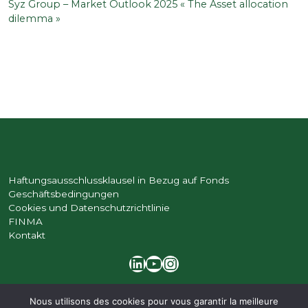
Syz Group – Market Outlook 2025 « The Asset allocation
précédent
dilemma »
Haftungsausschlussklausel in Bezug auf Fonds
Geschäftsbedingungen
Cookies und Datenschutzrichtlinie
FINMA
Kontakt
LinkedIn
YouTube
Instagram
Nous utilisons des cookies pour vous garantir la meilleure
©
2026 | Bruellan