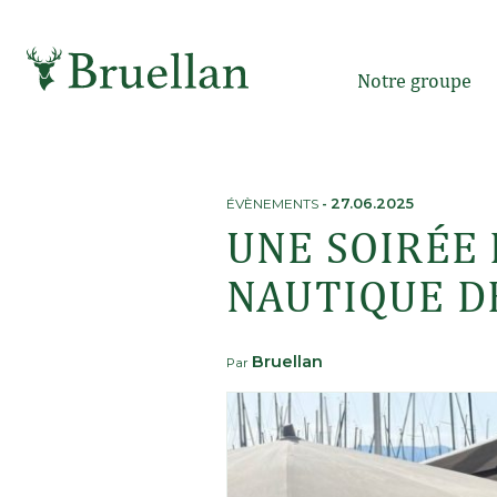
Skip
to
content
Notre groupe
ÉVÈNEMENTS
-
27.06.2025
UNE SOIRÉE 
NAUTIQUE D
Bruellan
Par