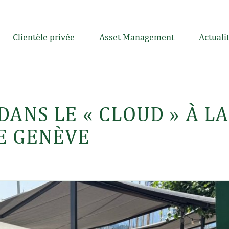
Clientèle privée
Asset Management
Actuali
DANS LE « CLOUD » À L
E GENÈVE