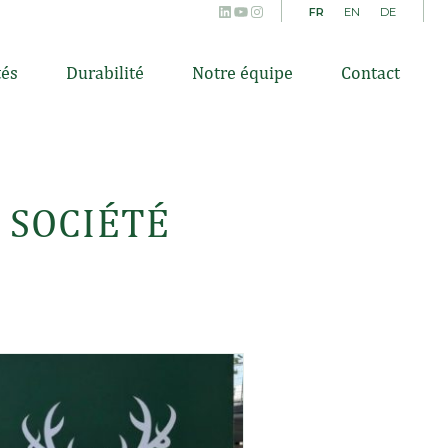
LinkedIn
YouTube
Instagram
FR
EN
DE
tés
Durabilité
Notre équipe
Contact
A SOCIÉTÉ