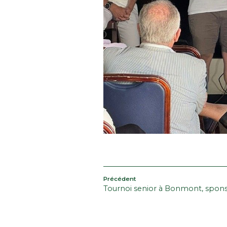
NAVIGATION
Article
Précédent
Tournoi senior à Bonmont, spons
précédent
DE
L’ARTICLE