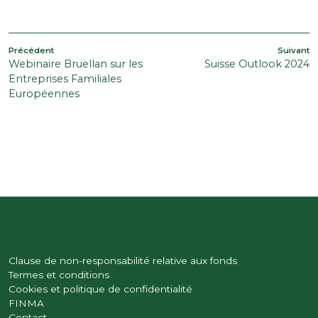
NAVIGATION
Article
A
Précédent
Suivant
Webinaire Bruellan sur les
Suisse Outlook 2024
précédent
s
DE
Entreprises Familiales
L’ARTICLE
Européennes
Clause de non-responsabilité relative aux fonds
Termes et conditions
Cookies et politique de confidentialité
FINMA
Contact