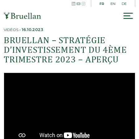
LinkedIn
YouTube
Instagram
Skip
FR
EN
DE
to
content
To
na
VIDÉOS
-
16.10.2023
BRUELLAN – STRATÉGIE
D’INVESTISSEMENT DU 4ÈME
TRIMESTRE 2023 – APERÇU