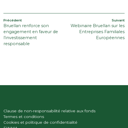
NAVIGATION
Article
A
Précédent
Suivant
Bruellan renforce son
Webinaire Bruellan sur les
précédent
s
DE
engagement en faveur de
Entreprises Familiales
L’ARTICLE
l’investissement
Européennes
responsable
Clause de non-responsabilité relative aux fonds
Termes et conditions
Cookies et politique de confidentialité
FINMA