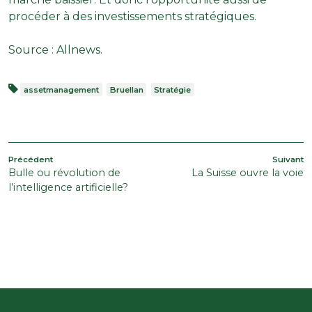
procéder à des investissements stratégiques.
Source :
Allnews
.
assetmanagement
Bruellan
Stratégie
NAVIGATION
Article
A
Précédent
Suivant
Bulle ou révolution de
La Suisse ouvre la voie
précédent
s
DE
l’intelligence artificielle?
L’ARTICLE