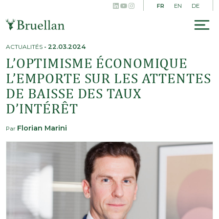
LinkedIn
YouTube
Instagram
Skip
FR
EN
DE
to
content
To
na
ACTUALITÉS
-
22.03.2024
L’OPTIMISME ÉCONOMIQUE
L’EMPORTE SUR LES ATTENTES
DE BAISSE DES TAUX
D’INTÉRÊT
Florian Marini
Par