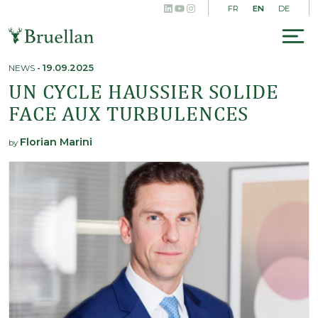
LinkedIn
YouTube
Instagram
Skip
EN
FR
DE
to
content
To
na
NEWS
-
19.09.2025
UN CYCLE HAUSSIER SOLIDE
FACE AUX TURBULENCES
Florian Marini
by