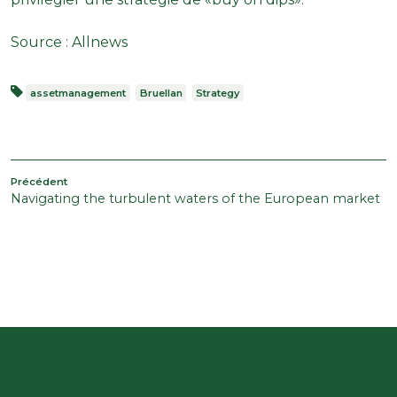
Source :
Allnews
assetmanagement
Bruellan
Strategy
POST
Article
Précédent
Navigating the turbulent waters of the European market
précédent
NAVIGATION