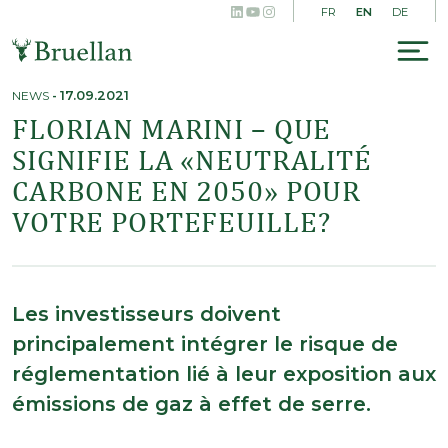
LinkedIn
YouTube
Instagram
Skip
EN
FR
DE
to
content
To
na
NEWS
-
17.09.2021
FLORIAN MARINI – QUE
SIGNIFIE LA «NEUTRALITÉ
CARBONE EN 2050» POUR
VOTRE PORTEFEUILLE?
Les investisseurs doivent
principalement intégrer le risque de
réglementation lié à leur exposition aux
émissions de gaz à effet de serre.