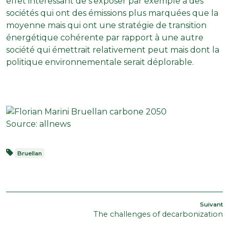
effet intéressant de s’exposer par exemple à des
sociétés qui ont des émissions plus marquées que la
moyenne mais qui ont une stratégie de transition
énergétique cohérente par rapport à une autre
société qui émettrait relativement peut mais dont la
politique environnementale serait déplorable.
Source:
allnews
Bruellan
POST
A
Suivant
The challenges of decarbonization
s
NAVIGATION