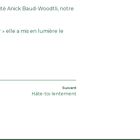
vité
Anick Baud-Woodtli
, notre
 » elle a mis en lumière le
Article
Suivant
Hâte-toi lentement
suivant