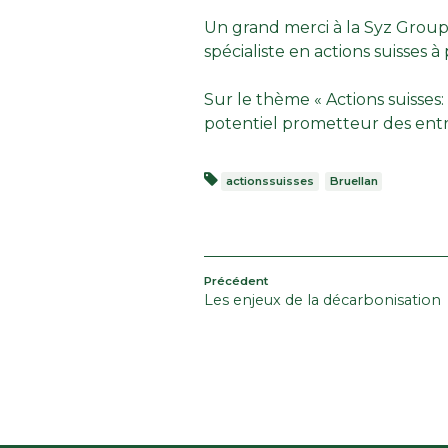
Un grand merci à la
Syz Grou
spécialiste en actions suisses à
Sur le thème « Actions suisses:
potentiel prometteur des entre
actionssuisses
Bruellan
NAVIGATION
Article
Précédent
Les enjeux de la décarbonisation
précédent
DE
L’ARTICLE