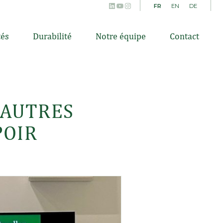
LinkedIn
YouTube
Instagram
FR
EN
DE
tés
Durabilité
Notre équipe
Contact
S AUTRES
POIR