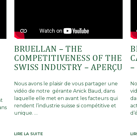
BRUELLAN – THE
B
COMPETITIVENESS OF THE
C
SWISS INDUSTRY – APERÇU
–
Nous avons le plaisir de vous partager une
No
vidéo de notre gérante Anick Baud, dans
vi
laquelle elle met en avant les facteurs qui
da
nt
rendent l’industrie suisse si compétitive et
ac
ans
unique. …
d’
LIRE LA SUITE
LIR