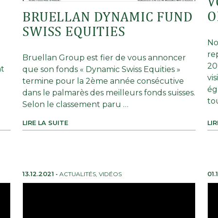
V
O
BRUELLAN DYNAMIC FUND
SWISS EQUITIES
No
re
Bruellan Group est fier de vous annoncer
20
nt
que son fonds « Dynamic Swiss Equities »
vi
z
termine pour la 2ème année consécutive
ég
dans le palmarès des meilleurs fonds suisses.
to
Selon le classement paru …
LIRE LA SUITE
LIR
13.12.2021
-
ACTUALITÉS
,
VIDÉOS
01.