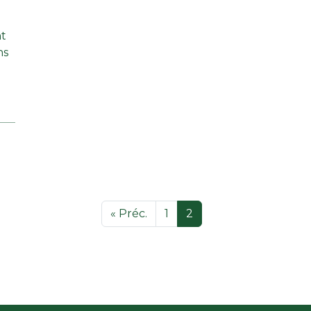
nt
ns
« Préc.
1
2