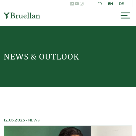
LinkedIn
YouTube
Instagram
Skip
EN
FR
DE
to
content
To
na
NEWS & OUTLOOK
12.05.2025
-
NEWS